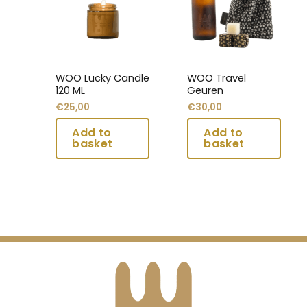
meerdere
meerdere
variaties.
variaties.
Deze
Deze
optie
optie
kan
kan
WOO Lucky Candle
WOO Travel
gekozen
gekozen
120 ML
Geuren
worden
worden
€
25,00
€
30,00
op
op
de
de
productpagina
productpagina