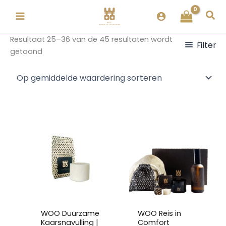
Ga
Gesorteerd
Zoe
naar
op
de
populariteit
Resultaat 25–36 van de 45 resultaten wordt
inhoud
Filter
getoond
Dit
Dit
product
product
heeft
heeft
meerdere
meerdere
variaties.
variaties.
Deze
Deze
optie
optie
kan
kan
WOO Duurzame
WOO Reis in
gekozen
gekozen
Kaarsnavulling |
Comfort