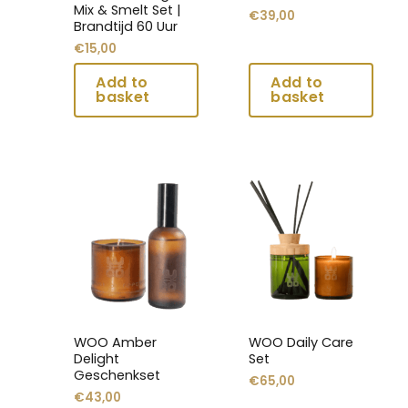
worden
worden
Mix & Smelt Set |
€
39,00
Brandtijd 60 Uur
op
op
€
15,00
de
de
productpagina
productpagina
Dit
Dit
product
product
heeft
heeft
meerdere
meerdere
variaties.
variaties.
Deze
Deze
optie
optie
kan
kan
WOO Amber
WOO Daily Care
gekozen
gekozen
Delight
Set
worden
worden
Geschenkset
€
65,00
op
op
€
43,00