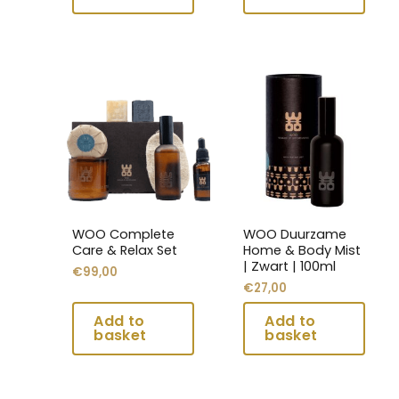
Dit
Dit
product
product
heeft
heeft
meerdere
meerdere
variaties.
variaties.
Deze
Deze
optie
optie
kan
kan
WOO Complete
WOO Duurzame
gekozen
gekozen
Care & Relax Set
Home & Body Mist
worden
worden
| Zwart | 100ml
€
99,00
op
op
€
27,00
de
de
productpagina
productpagina