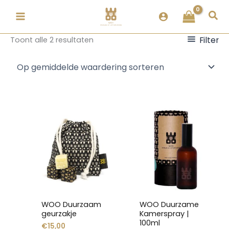
Ga
Gesorteerd
Zoe
naar
op
de
populariteit
Filter
Toont alle 2 resultaten
inhoud
Dit
Dit
product
product
heeft
heeft
meerdere
meerdere
variaties.
variaties.
Deze
Deze
optie
optie
kan
kan
WOO Duurzaam
WOO Duurzame
gekozen
gekozen
geurzakje
Kamerspray |
worden
worden
100ml
€
15,00