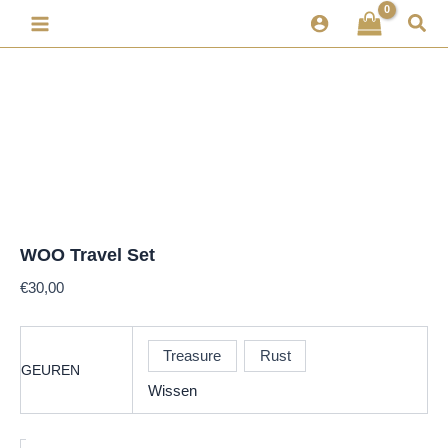
WOO
Ga
Zoe
Travel
naar
Set
de
aantal
inhoud
WOO Travel Set
€
30,00
Treasure
Rust
GEUREN
Wissen
-