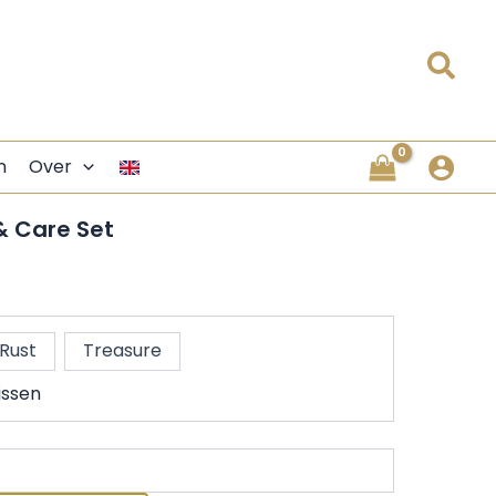
Zoe
n
Over
 Care Set
Rust
Treasure
ssen