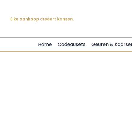
Prachtige producten. Betekenisvolle impact.
Ga
Met zorg gemaakt. Ontworpen om indruk te maken.
naar
de
Elke aankoop creëert kansen.
inhoud
Home
Cadeausets
Geuren & Kaarse