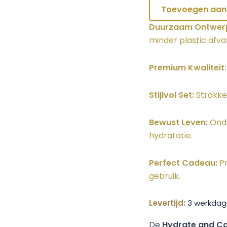
Toevoegen aan
Duurzaam Ontwer
minder plastic afval
Premium Kwaliteit:
Stijlvol Set:
Strakke 
Bewust Leven:
Onde
hydratatie.
Perfect Cadeau:
Pr
gebruik.
Levertijd:
3 werkdag
De
Hydrate and C