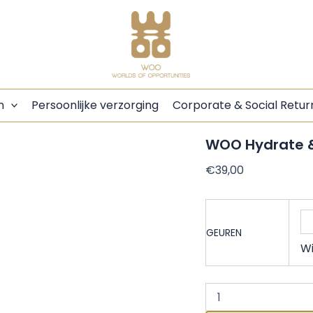
WOO
Hydrate
&
Care
Set
aantal
n
Persoonlijke verzorging
Corporate & Social Retur
WOO Hydrate &
€
39,00
GEUREN
Wi