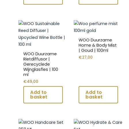
Dit
Dit
product
product
heeft
heeft
WOO Duurzame
meerdere
meerdere
Home & Body Mist
| Goud | 100ml
variaties.
variaties.
WOO Duurzame
€
27,00
Deze
Deze
Rietdiffusor |
Gerecyclede
optie
optie
Wijnglasfles | 100
kan
kan
ml
gekozen
gekozen
€
49,00
worden
worden
op
op
de
de
productpagina
productpagina
Dit
Dit
product
product