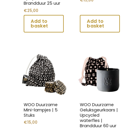
€
15,00
Brandduur 25 uur
op
op
€
25,00
de
de
productpagina
productpagina
Dit
Dit
product
product
heeft
heeft
meerdere
meerdere
variaties.
variaties.
Deze
Deze
optie
optie
kan
kan
WOO Duurzame
WOO Duurzame
gekozen
gekozen
Mini-lampjes | 5
Geluksgeurkaars |
worden
worden
Stuks
Upcycled
waterfles |
op
op
€
15,00
Brandduur 60 uur
de
de