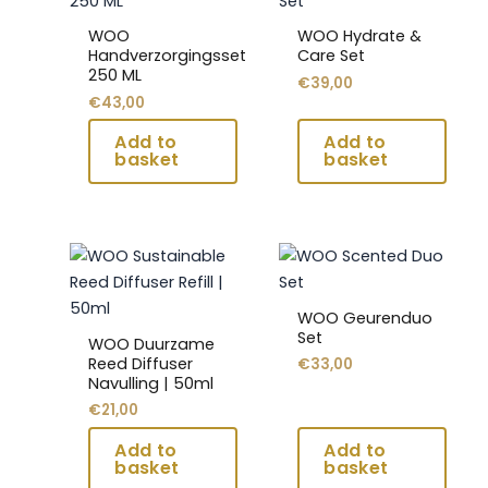
heeft
heeft
WOO
WOO Hydrate &
meerdere
meerdere
Handverzorgingsset
Care Set
250 ML
variaties.
variaties.
€
39,00
€
43,00
Deze
Deze
optie
optie
kan
kan
gekozen
gekozen
worden
worden
op
op
Dit
Dit
de
de
product
product
productpagina
productpagina
heeft
heeft
WOO Geurenduo
meerdere
meerdere
Set
WOO Duurzame
variaties.
variaties.
Reed Diffuser
€
33,00
Navulling | 50ml
Deze
Deze
€
21,00
optie
optie
kan
kan
gekozen
gekozen