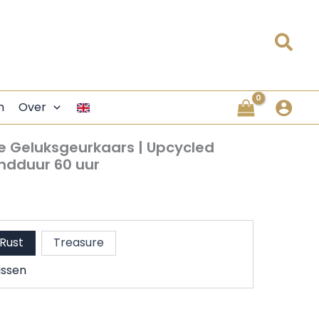
Zoe
n
Over
Geluksgeurkaars | Upcycled
andduur 60 uur
Rust
Treasure
ssen