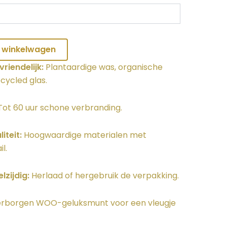
 winkelwagen
riendelijk:
Plantaardige was, organische
cycled glas.
ot 60 uur schone verbranding.
iteit:
Hoogwaardige materialen met
l.
lzijdig:
Herlaad of hergebruik de verpakking.
rborgen WOO-geluksmunt voor een vleugje