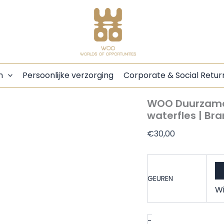
WOO
Sustainable
Scented
Lucky
Candle
|
Upcycled
n
Persoonlijke verzorging
Corporate & Social Retur
Water
Bottle
|
WOO Duurzame 
60
waterfles | Br
Hr
Burn
€
30,00
Time
aantal
GEUREN
Wi
-