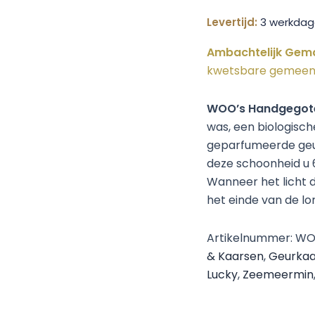
Levertijd:
3 werkdag
Ambachtelijk Gem
kwetsbare gemeen
WOO’s Handgegot
was, een biologisc
geparfumeerde geur
deze schoonheid u 
Wanneer het licht 
het einde van de lon
Artikelnummer:
WO
& Kaarsen
,
Geurkaa
Lucky
,
Zeemeermin