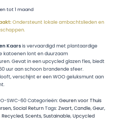
en tot 1 maand
aakt:
Ondersteunt lokale ambachtslieden en
schappen.
en Kaars
is vervaardigd met plantaardige
he katoenen lont en duurzaam
en. Gevat in een upcycled glazen fles, biedt
60 uur aan schoon brandende sfeer.
dooft, verschijnt er een WOO geluksmunt aan
t.
O-SWC-60
Categorieën:
Geuren voor Thuis
rsen
,
Social Return
Tags:
Zwart
,
Candle
,
Geur
,
,
Recycled
,
Scents
,
Sustainable
,
Upcycled