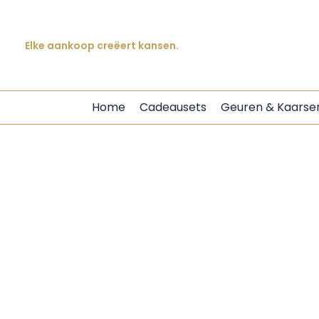
Prachtige producten. Betekenisvolle impact.
Ga
Met zorg gemaakt. Ontworpen om indruk te maken.
naar
de
Elke aankoop creëert kansen.
inhoud
Home
Cadeausets
Geuren & Kaarse