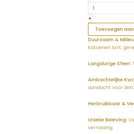
+
Toevoegen aan
Duurzaam & Milieuv
katoenen lont, gere
Langdurige Sfeer:
T
Ambachtelijke Kwal
aandacht voor detai
Herbruikbaar & Vee
Unieke Beleving:
Ve
verrassing.